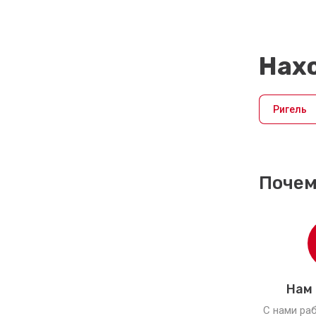
Мастерской?
08.01.2025
Нахо
Каждый желающий построить свой
бизнес на ключах, задаётся вопросом.
А как открыться...
Ригель
Внимание, Новинка!!!
Брелоки
самоклеящиеся
Mifare.
Почем
16.12.2024
Брелоки самоклеящиеся формата
MF3.2
Новинки в
Домофонных
заготовках
Нам
28.11.2024
С нами ра