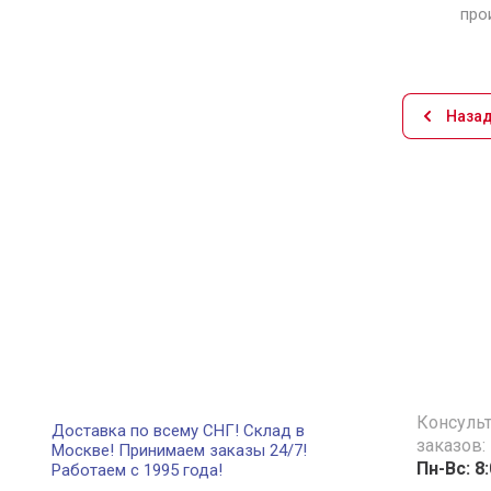
про
Рады сообщить Вам, у нас появились
новые заготовки для
копирования Заготовка...
Наза
Кэшбэк
20.09.2024
Программа лояльности (Кэшбэк) для
постоянных покупателей сайта "Центр
Ключей"...
Все новости
Консуль
Доставка по всему СНГ! Склад в
заказов:
Москве! Принимаем заказы 24/7!
Пн-Вс: 8
Работаем с 1995 года!