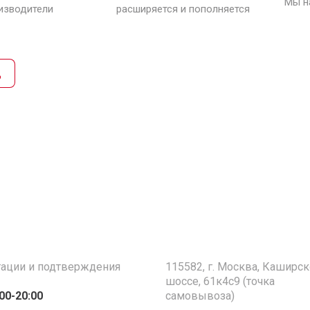
Мы н
изводители
расширяется и пополняется
д
тации и подтверждения
115582, г. Москва, Каширс
шоссе, 61к4с9 (точка
:00-20:00
самовывоза)