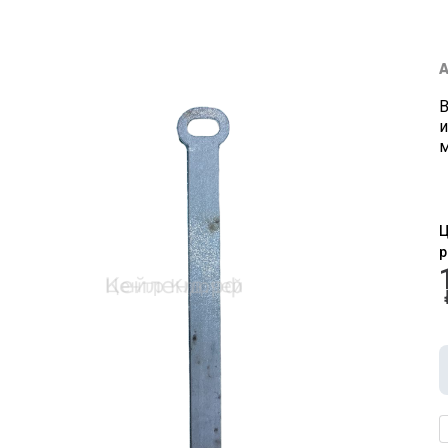
А
В
и
м
Ц
р