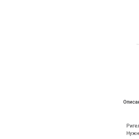
Подробнее
Центр ключей -
единственный
официальный дилер
Kukai в России!
22.04.2026
Описа
Хотите максимально качественно и без
усилий делать ключи? Какой самый
бюджетный и...
Риге
Что же брать новичку
Нужн
при открытии своей