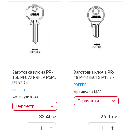
Заготовка ключа PR-
Заготовка ключа PR-
16D PF072 PRF5P P5PD
18 PF14 IBC1S P13 x x
PR5PD x
PREFER
PREFER
Артикул:
а1332
Артикул:
а1331
Параметры
Параметры
33.40
26.95
₽
₽