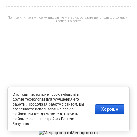
Полное или частичное копирование материалов разрешено только с согласия
владельца сайта
© 2023 - 2026
Этот сайт использует cookie-файлы и
другие технологии для улучшения его
работы. Продолжая работу с сайтом, Вы
Хорошо
разрешаете использование cookie-
файлов. Вы всегда можете отключить
файлы cookie в настройках Вашего
браузера.
Megagroup.ru