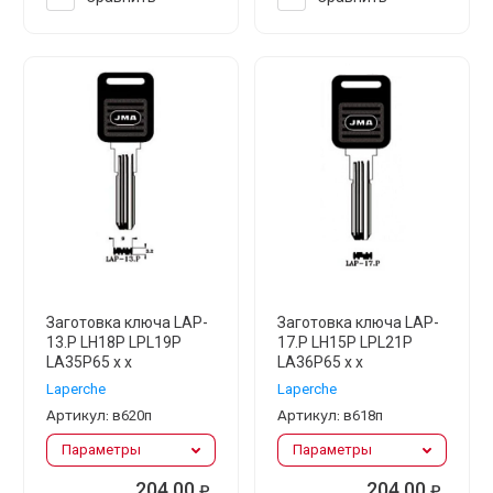
Заготовка ключа LAP-
Заготовка ключа LAP-
13.P LH18P LPL19P
17.P LH15P LPL21P
LA35P65 x x
LA36P65 x x
Laperche
Laperche
Артикул:
в620п
Артикул:
в618п
Параметры
Параметры
204.00
204.00
₽
₽