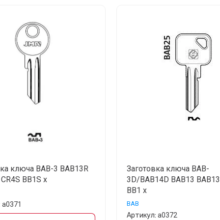
вка ключа BAB-3 BAB13R
Заготовка ключа BAB-
 CR4S BB1S x
3D/BAB14D BAB13 BAB13
BB1 x
BAB
:
а0371
Артикул:
а0372