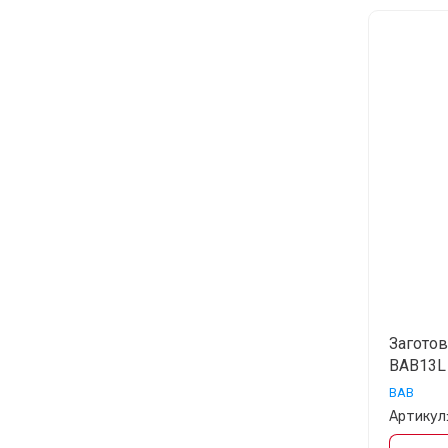
Подробнее
Центр ключей -
единственный
официальный дилер
Kukai в России!
22.04.2026
Загото
Хотите максимально качественно и без
BAB13L
усилий делать ключи? Какой самый
бюджетный и...
BAB
Артикул
Что же брать новичку