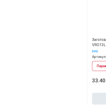
28.11.2024
Рады сообщить Вам, у нас появились
новые заготовки для
копирования Заготовка...
Кэшбэк
20.09.2024
Заготов
Программа лояльности (Кэшбэк) для
постоянных покупателей сайта "Центр
VRO13L
Ключей"...
BAB
Артикул
Пара
Все новости
33.40