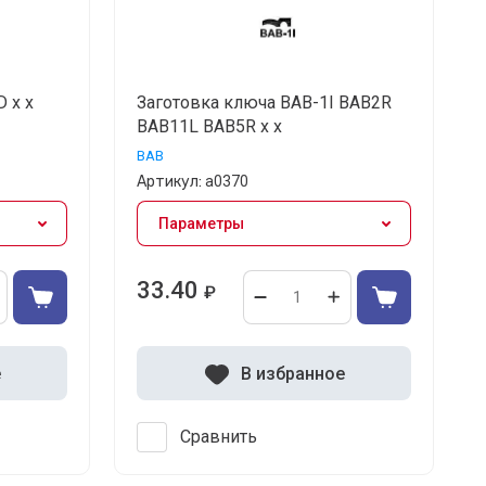
 x x
Заготовка ключа BAB-1I BAB2R
BAB11L BAB5R x x
BAB
Артикул:
а0370
Параметры
33.40
₽
е
В избранное
Сравнить