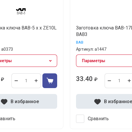
ка ключа BAB-5 x x ZE10L
Заготовка ключа BAB-17D
BAB3
BAB
:
а0373
Артикул:
а1447
метры
Параметры
33.40
₽
₽
В избранное
В избранно
авнить
Сравнить