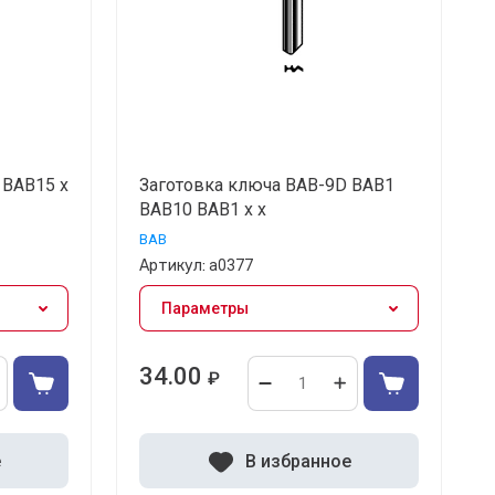
 BAB15 x
Заготовка ключа BAB-9D BAB1
BAB10 BAB1 x x
BAB
Артикул:
а0377
Параметры
34.00
₽
е
В избранное