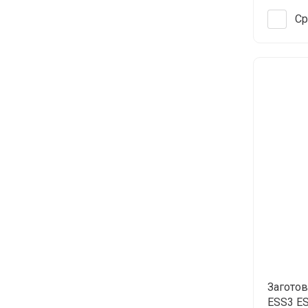
Ср
Загото
ESS3 ES