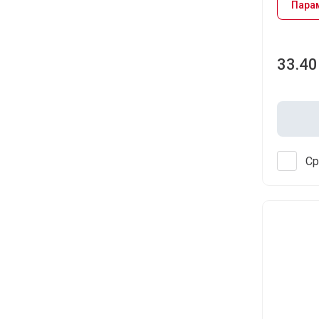
Пара
при открытии своей
Мастерской?
08.01.2025
33.40
Каждый желающий построить свой
бизнес на ключах, задаётся вопросом.
А как открыться...
Внимание, Новинка!!!
Брелоки
Ср
самоклеящиеся
Mifare.
16.12.2024
Брелоки самоклеящиеся формата
MF3.2
Новинки в
Домофонных
заготовках