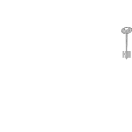
Подробнее
Центр ключей -
единственный
официальный дилер
Kukai в России!
22.04.2026
Хотите максимально качественно и без
усилий делать ключи? Какой самый
бюджетный и...
Что же брать новичку
при открытии своей