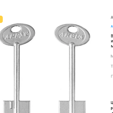
А
А
В
и
м
М
Т
П
Ц
р