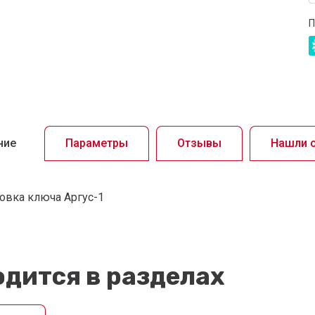
П
ние
Параметры
Отзывы
Нашли 
товка ключа Аргус-1
дится в разделах