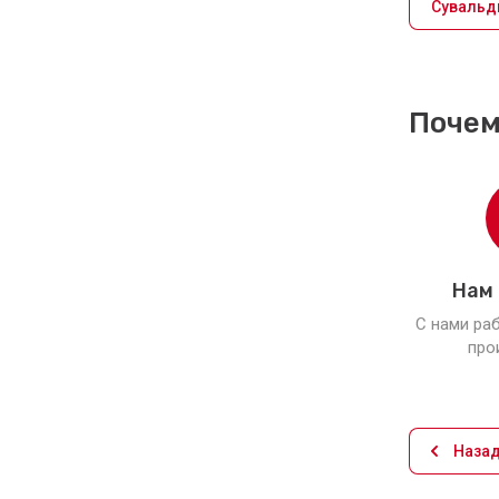
Сувальд
Рады сообщить Вам, у нас появились
новые заготовки для
копирования Заготовка...
Почем
Кэшбэк
20.09.2024
Программа лояльности (Кэшбэк) для
постоянных покупателей сайта "Центр
Ключей"...
Все новости
Нам
С нами ра
про
Наза