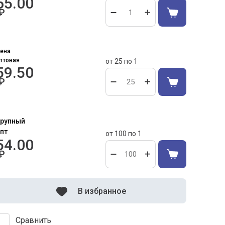
65.00
₽
ена
птовая
от 25 по 1
59.50
₽
от 100 по 1
54.00
₽
В избранное
Сравнить